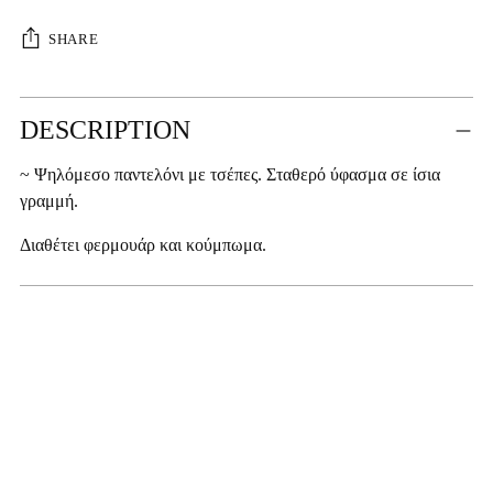
SHARE
Adding
DESCRIPTION
product
to
~ Ψηλόμεσο παντελόνι με τσέπες. Σταθερό ύφασμα σε ίσια
your
γραμμή.
cart
Διαθέτει φερμουάρ και κούμπωμα.