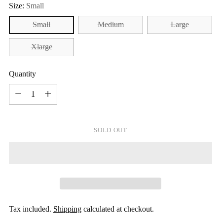
Size:
Small
Small
Medium
Large
Xlarge
Quantity
Quantity
SOLD OUT
Tax included.
Shipping
calculated at checkout.